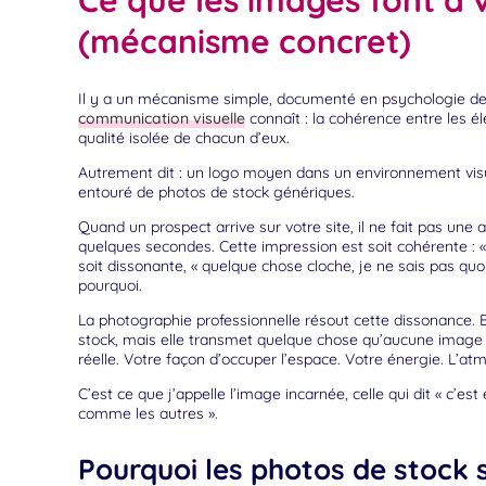
Ce que les images font à v
(mécanisme concret)
Il y a un mécanisme simple, documenté en psychologie de l
communication visuelle
connaît : la cohérence entre les é
qualité isolée de chacun d’eux.
Autrement dit : un logo moyen dans un environnement visu
entouré de photos de stock génériques.
Quand un prospect arrive sur votre site, il ne fait pas une 
quelques secondes. Cette impression est soit cohérente : « c
soit dissonante, « quelque chose cloche, je ne sais pas quoi
pourquoi.
La photographie professionnelle résout cette dissonance. B
stock, mais elle transmet quelque chose qu’aucune image g
réelle. Votre façon d’occuper l’espace. Votre énergie. L’atm
C’est ce que j’appelle l’image incarnée, celle qui dit « c’est el
comme les autres ».
Pourquoi les photos de stock 