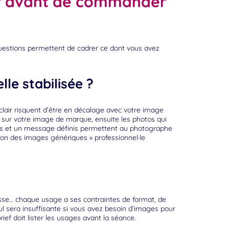
er avant de commander
uestions permettent de cadrer ce dont vous avez
lle stabilisée ?
clair risquent d’être en décalage avec votre image
ue sur votre image de marque, ensuite les photos qui
eurs et un message définis permettent au photographe
non des images génériques « professionnel·le
?
resse… chaque usage a ses contraintes de format, de
 sera insuffisante si vous avez besoin d’images pour
ief doit lister les usages avant la séance.