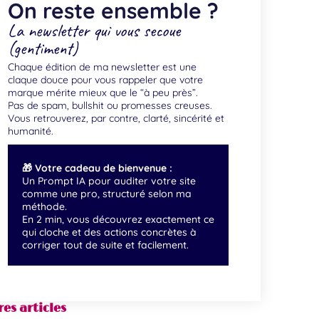
On reste ensemble ?
La newsletter qui vous secoue
(gentiment)
Chaque édition de ma newsletter est une
claque douce pour vous rappeler que votre
marque mérite mieux que le “à peu près”.
Pas de spam, bullshit ou promesses creuses.
Vous retrouverez, par contre, clarté, sincérité et
humanité.
🎁 Votre cadeau de bienvenue :
Un Prompt IA pour auditer votre site
comme une pro, structuré selon ma
méthode.
En 2 min, vous découvrez exactement ce
qui cloche et des actions concrètes à
corriger tout de suite et facilement.
es articles