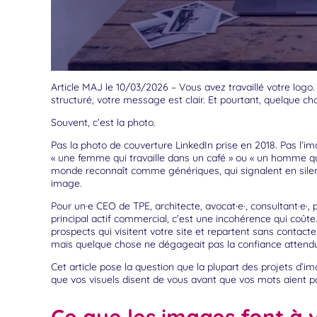
Article MAJ le 10/03/2026 – Vous avez travaillé votre logo.
structuré, votre message est clair. Et pourtant, quelque ch
Souvent, c’est la photo.
Pas la photo de couverture LinkedIn prise en 2018. Pas l’
« une femme qui travaille dans un café » ou « un homme qui
monde reconnaît comme génériques, qui signalent en silen
image.
Pour un·e CEO de TPE, architecte, avocat·e·, consultant·e·, 
principal actif commercial, c’est une incohérence qui coûte. 
prospects qui visitent votre site et repartent sans contacter
mais quelque chose ne dégageait pas la confiance attend
Cet article pose la question que la plupart des projets d’
que vos visuels disent de vous avant que vos mots aient pa