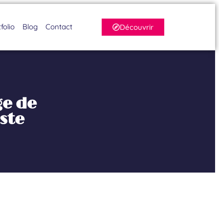
folio
Blog
Contact
Découvrir
ge de
ste