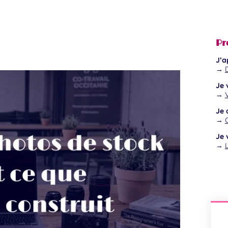
Pr
J’a
→
Je 
→
V
Je 
→
Je 
→