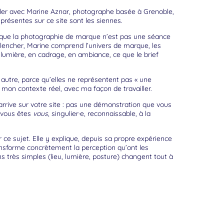
ailler avec Marine Aznar, photographe basée à Grenoble,
résentes sur ce site sont les siennes.
t que la photographie de marque n’est pas une séance
clencher, Marine comprend l’univers de marque, les
en lumière, en cadrage, en ambiance, ce que le brief
autre, parce qu’elles ne représentent pas « une
mon contexte réel, avec ma façon de travailler.
rrive sur votre site : pas une démonstration que vous
e vous êtes
vous
, singulier·e, reconnaissable, à la
ce sujet. Elle y explique, depuis sa propre expérience
sforme concrètement la perception qu’ont les
s très simples (lieu, lumière, posture) changent tout à