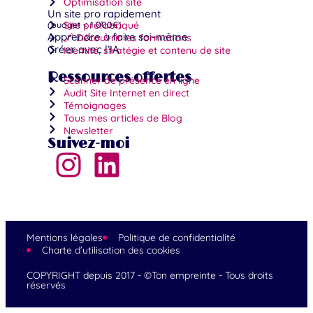
Optimisation site
Un site pro rapidement
(budget < 1 000€)
Site préfabriqué
Apprendre à faire soi-même
🔗 Découvrir les formations
Créer avec l’IA
Identité, stratégie et contenu de site
Ressources offertes
Scanner de présence en ligne
Audit Site Internet en direct
Témoignages
Tous mes articles de Blog
Newsletter
Suivez-moi
Mentions légales
Politique de confidentialité
Charte d’utilisation des cookies
COPYRIGHT depuis 2017 - ©Ton empreinte - Tous droits
réservés