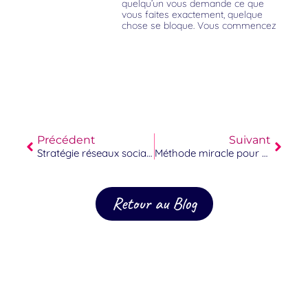
quelqu’un vous demande ce que
vous faites exactement, quelque
chose se bloque. Vous commencez
Précédent
Suivant
Stratégie réseaux sociaux 2026 : le guide complet (et ce qu’on ne vous dit jamais)
Méthode miracle pour attirer des clients : le piège à éviter
Retour au Blog