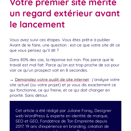
Votre premier site mérite
un regard extérieur avant
le lancement
Vous avez suivi ces étapes. Vous êtes prêt·e à publier.
Avant de le faire, une question : est-ce que votre site dit ce
que vous pensez qu’il dit ?
Dans 80% des cas, la réponse est non. Pas parce que le
travail est mal fait. Parce qu’on est trop proche de soi pour
voir ce qu’un prospect voit en 8 secondes.
→
Demandez votre audit de site internet
: j’analyse votre
site actuel (ou votre projet) et je vous dis exactement ce
qui fonctionne, ce qui freine, et ce qui doit changer en
priorité. Sans détour.
Cet article a été rédigé par Juliane Foray, Designer
web WordPress & experte en identité de marque,
SEO et GEO, Fondatrice de Ton Empreinte depuis
2017. 19 ans d’expérience en branding, création de