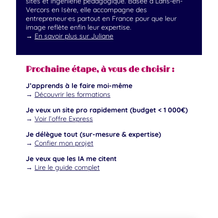
sites et ingénierie pédagogique. Basée à Lans-en-
Vercors en Isère, elle accompagne des
entrepreneur·es partout en France pour que leur
image reflète enfin leur expertise.
→
En savoir plus sur Juliane
Prochaine étape, à vous de choisir :
J’apprends à le faire moi-même
→
Découvrir les formations
Je veux un site pro rapidement (budget < 1 000€)
→
Voir l’offre Express
Je délègue tout (sur-mesure & expertise)
→
Confier mon projet
Je veux que les IA me citent
→
Lire le guide complet