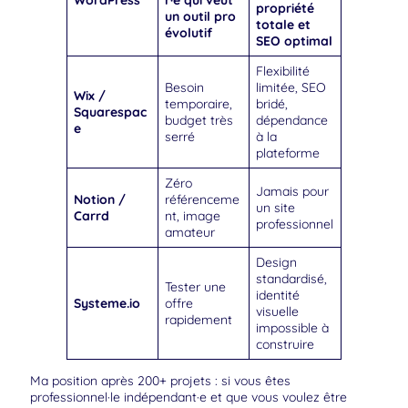
WordPress
r·e qui veut
propriété
un outil pro
totale et
évolutif
SEO optimal
Flexibilité
Besoin
limitée, SEO
Wix /
temporaire,
bridé,
Squarespac
budget très
dépendance
e
serré
à la
plateforme
Zéro
Jamais pour
Notion /
référenceme
un site
Carrd
nt, image
professionnel
amateur
Design
standardisé,
Tester une
identité
Systeme.io
offre
visuelle
rapidement
impossible à
construire
Ma position après 200+ projets : si vous êtes
professionnel·le indépendant·e et que vous voulez être