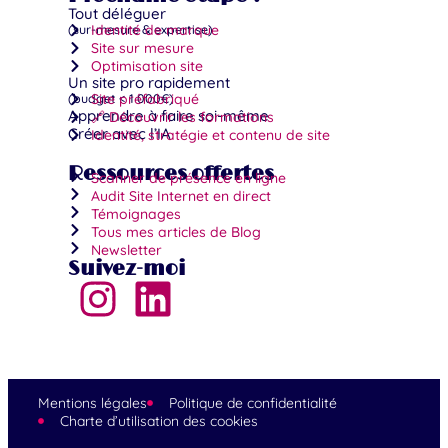
Tout déléguer
(sur-mesure & expertise)
Identité de marque
Site sur mesure
Optimisation site
Un site pro rapidement
(budget < 1 000€)
Site préfabriqué
Apprendre à faire soi-même
🔗 Découvrir les formations
Créer avec l’IA
Identité, stratégie et contenu de site
Ressources offertes
Scanner de présence en ligne
Audit Site Internet en direct
Témoignages
Tous mes articles de Blog
Newsletter
Suivez-moi
Mentions légales
Politique de confidentialité
Charte d’utilisation des cookies