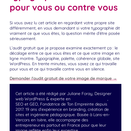
pour vous ou contre vous
Si vous avez lu cet article en regardant votre propre site
différemment, en vous demandant si votre typographie dit
vraiment ce que vous êtes, la question mérite d’être posée
sérieusement.
L’audit gratuit que je propose examine exactement ça : le
décalage entre ce que vous êtes et ce que votre image en
ligne montre. Typographie, palette, cohérence globale, site
WordPress. En trente minutes, vous savez ce qui travaille
pour vous et ce qui travaille contre vous en silence.
Demander l’audit gratuit de votre image de marque →
Cet article a été rédigé par Juliane Foray, Designer
web WordPress & experte en
identité de marque
,
SEO et GEO, Fondatrice de Ton Empreinte depuis
2017. 19 ans d’expérience en branding, création de
sites et ingénierie pédagogique. Basée à Lans-en-
Vercors en Isère, elle accompagne des
entrepreneur·es partout en France pour que leur
image reflète enfin leur expertise.